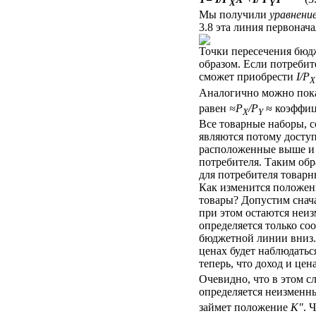
X
Y
Мы получили
уравнени
3.8 эта линия первонач
Точки пересечения бюд
образом. Если потребите
сможет приобрести
I/P
X
Аналогично можно пока
равен
≈Р
/Р
≈ коэффи
X
Y
Все товарные наборы, с
являются потому досту
расположенные выше и 
потребителя. Таким об
для потребителя товарн
Как изменится положен
товары? Допустим снача
при этом остаются неи
определяется только со
бюджетной линии вниз.
ценах будет наблюдать
теперь, что доход и цен
Очевидно, что в этом с
определяется неизмен
займет положение
К"
. 