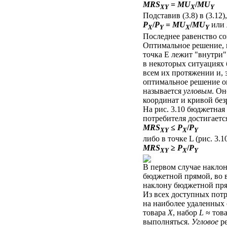
MRS
=
MU
/
MU
XY
X
Y
Подставив (3.8) в (3.1
Р
/
Р
=
MU
/
MU
или
X
Y
X
Y
Последнее равенство сов
Оптимальное решение, п
точка Е лежит "внутри"
в некоторых ситуациях 
всем их протяжении и, 
оптимальное решение о
называется
угловым
. Он
координат и кривой без
На рис. 3.10 бюджетная
потребителя достигаетс
MRS
≤
Р
/
Р
XY
X
Y
либо в точке L (рис. 3.10
MRS
≥
Р
/
Р
XY
X
Y
В первом случае наклон
бюджетной прямой, во 
наклону бюджетной пр
Из всех доступных пот
на наиболее удаленных 
товара
X
, набор
L
≈ тов
выполняться.
Угловое
ре