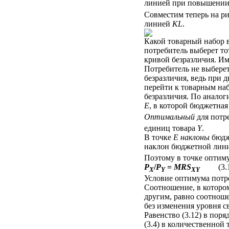
линией при повышени
Совместим теперь на ри
линией
KL
.
Какой товарный набор в
потребитель выберет то
кривой безразличия. Им
Потребитель не выбере
безразличия, ведь при
перейти к товарным на
безразличия. По анало
Е
, в которой бюджетна
Оптимальный
для потр
единиц товара
Y
.
В точке
Е наклоны
бюдж
наклон бюджетной лини
Поэтому в точке оптим
Р
/
Р
=
MRS
(3.1
X
Y
XY
Условие оптимума потр
Соотношение, в которо
другим, равно соотноше
без изменения уровня с
Равенство (3.12) в пор
(3.4) в количественной 