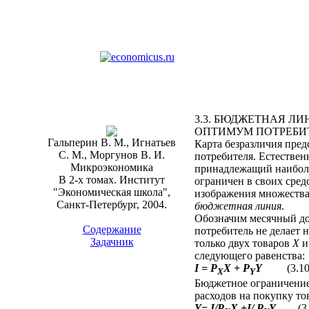
3.3. БЮДЖЕТНАЯ ЛИ
ОПТИМУМ ПОТРЕБИ
Гальперин В. М., Игнатьев
Карта безразличия пред
С. М., Моргунов В. И.
потребителя. Естествен
Микроэкономика
принадлежащий наиболе
В 2-х томах. Институт
ограничен в своих сред
"Экономическая школа",
изображения множества
Санкт-Петербург, 2004.
бюджетная линия
.
Обозначим месячный до
Содержание
потребитель не делает 
Задачник
только двух товаров
X
следующего равенства:
I = P
X + P
Y
(3.10
X
Y
Бюджетное ограничение
расходов на покупку то
Y= I/Р
Х +I/ P
Y
(3.1